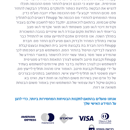
אנונימית.. אם ימצא כי הנכם זכאים להחזר ממס ההכנסה תוכלו
להגיש את הבקשה בלחיצת כפתור ולהתקדם בתהליך הבקשה להחזר
מס. סכום ההחזר יקבע ע"י מס ההכנסה ועליו ייגבה מע"מ כדין.
צוותי המומחים להחזרי מס הכנסה של Finupp דואגים לכם לתהליך
שלם שבסופו, בהתאם לזכאותכם, יתקבל כסף לחשבון שלכם בעבור
נקודות זיכוי ו/או מצב משפחתי ו/או תואר אקדמי ו/או מצב
בריאותי ו/או החלפת מקום עבודה ו/או שינויים בגובה המשכורת
במהלך השנה. אנו מזמינים אתכם להתייעץ עמנו או להתחיל כבר
עכשיו בתהליך המהיר ולבדוק האם מגיע לכם החזר מס. חברת
Finupp הינה חברת בת בקבוצת מיטב בית השקעות ובעצם קבלת
ההצעה לבדיקה וטיפול בהחזר המס, המשתמש מביע הסכמתו לכך
שהמידע אשר מסר באתר עשוי יהיה להישמר במאגרי המידע של
Finupp וקבוצת מיטב ולשמש לצורך התאמת המידע ספציפית
למשתמש וכן לצורך החלטה בדבר מתן שירותים למשתמש בעתיד
על ידי Finupp וקבוצת מיטב. האמור אינו מהווה תחליף לייעוץ מס,
ייעוץ משפטי ו/או תחליף לייעוץ אישי, המתחשב בנתונים ובצרכים
של כל אדם ואין בשירות משום המלצה או חוות דעת, ואינו בא
במקום שיקול דעת עצמאי של המשתמש ואין באמור משום הבטחת
תשואה או רווח.
אנחנו פועלים בהתאם לתקנות הבטיחות המחמירות ביותר, כדי להגן
על המידע האישי שלך