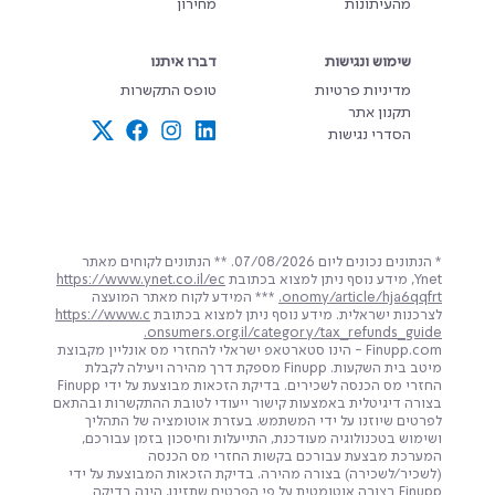
מהעיתונות
מחירון
שימוש ונגישות
דברו איתנו
מדיניות פרטיות
טופס התקשרות
תקנון אתר
הסדרי נגישות
* הנתונים נכונים ליום 07/08/2026. ** הנתונים לקוחים מאתר
Ynet, מידע נוסף ניתן למצוא בכתובת
https://www.ynet.co.il/ec
onomy/article/hja6qqfrt.
*** המידע לקוח מאתר המועצה
לצרכנות ישראלית. מידע נוסף ניתן למצוא בכתובת
https://www.c
onsumers.org.il/category/tax_refunds_guide.
Finupp.com - הינו סטארטאפ ישראלי להחזרי מס אונליין מקבוצת
מיטב בית השקעות. Finupp מספקת דרך מהירה ויעילה לקבלת
החזרי מס הכנסה לשכירים. בדיקת הזכאות מבוצעת על ידי Finupp
בצורה דיגיטלית באמצעות קישור ייעודי לטובת ההתקשרות ובהתאם
לפרטים שיוזנו על ידי המשתמש. בעזרת אוטומציה של התהליך
ושימוש בטכנולוגיה מעודכנת, התייעלות וחיסכון בזמן עבורכם,
המערכת מבצעת עבורכם בקשות החזרי מס הכנסה
(לשכיר/לשכירה) בצורה מהירה. בדיקת הזכאות המבוצעת על ידי
Finupp בצורה אוטומטית על פי הפרטים שתזינו, הינה בדיקה