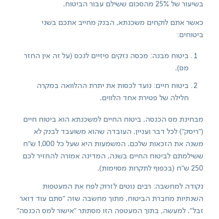
בשיעור של 25% מהסכום ששילם עבור הביטוח.
כאשר אתם לוקחים משכנתא, הבנק מחייב אתכם בשני
ביטוחים:
ביטוח מבנה: מכסה נזקים פיזיים לנכס (על זה אין החזר
מס).
ביטוח חיים: נועד לכסות את יתרת ההלוואה במקרה
חלילה של פטירת אחד הלווים.
מבחינת מס הכנסה, ביטוח החיים למשכנתא הוא ביטוח חיים
("ריסק") לכל דבר ועניין. העובדה שהוא משועבד לבנק לא
משנה את הזכאות שלכם. המשמעות היא שעל כל 1,000 ש"ח
ששילמתם לביטוח החיים בשנה, המדינה אמורה להחזיר לכם
250 ש"ח (בכפוף לתקרות מסוימות).
נקודה למחשבה: רבים נוטים לזרוק לפח את המעטפות
השנתיות מחברת הביטוח, מתוך מחשבה שזה "סתם עוד דואר
זבל". למעשה, בתוך המעטפה הזו מסתתר "אישור למס הכנסה"