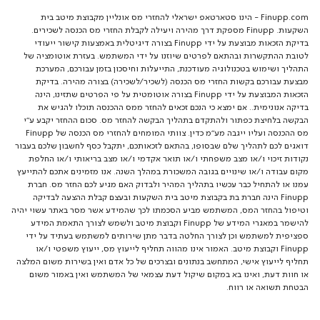
Finupp.com - הינו סטארטאפ ישראלי להחזרי מס אונליין מקבוצת מיטב בית
השקעות. Finupp מספקת דרך מהירה ויעילה לקבלת החזרי מס הכנסה לשכירים.
בדיקת הזכאות מבוצעת על ידי Finupp בצורה דיגיטלית באמצעות קישור ייעודי
לטובת ההתקשרות ובהתאם לפרטים שיוזנו על ידי המשתמש. בעזרת אוטומציה של
התהליך ושימוש בטכנולוגיה מעודכנת, התייעלות וחיסכון בזמן עבורכם, המערכת
מבצעת עבורכם בקשות החזרי מס הכנסה (לשכיר/לשכירה) בצורה מהירה. בדיקת
הזכאות המבוצעת על ידי Finupp בצורה אוטומטית על פי הפרטים שתזינו, הינה
בדיקה אנונימית.. אם ימצא כי הנכם זכאים להחזר ממס ההכנסה תוכלו להגיש את
הבקשה בלחיצת כפתור ולהתקדם בתהליך הבקשה להחזר מס. סכום ההחזר יקבע ע"י
מס ההכנסה ועליו ייגבה מע"מ כדין. צוותי המומחים להחזרי מס הכנסה של Finupp
דואגים לכם לתהליך שלם שבסופו, בהתאם לזכאותכם, יתקבל כסף לחשבון שלכם בעבור
נקודות זיכוי ו/או מצב משפחתי ו/או תואר אקדמי ו/או מצב בריאותי ו/או החלפת
מקום עבודה ו/או שינויים בגובה המשכורת במהלך השנה. אנו מזמינים אתכם להתייעץ
עמנו או להתחיל כבר עכשיו בתהליך המהיר ולבדוק האם מגיע לכם החזר מס. חברת
Finupp הינה חברת בת בקבוצת מיטב בית השקעות ובעצם קבלת ההצעה לבדיקה
וטיפול בהחזר המס, המשתמש מביע הסכמתו לכך שהמידע אשר מסר באתר עשוי יהיה
להישמר במאגרי המידע של Finupp וקבוצת מיטב ולשמש לצורך התאמת המידע
ספציפית למשתמש וכן לצורך החלטה בדבר מתן שירותים למשתמש בעתיד על ידי
Finupp וקבוצת מיטב. האמור אינו מהווה תחליף לייעוץ מס, ייעוץ משפטי ו/או
תחליף לייעוץ אישי, המתחשב בנתונים ובצרכים של כל אדם ואין בשירות משום המלצה
או חוות דעת, ואינו בא במקום שיקול דעת עצמאי של המשתמש ואין באמור משום
הבטחת תשואה או רווח.