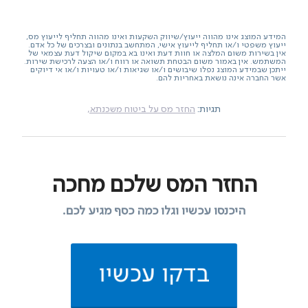
המידע המוצג אינו מהווה ייעוץ/שיווק השקעות ואינו מהווה תחליף לייעוץ מס,
ייעוץ משפטי ו/או תחליף לייעוץ אישי, המתחשב בנתונים ובצרכים של כל אדם.
אין בשירות משום המלצה או חוות דעת ואינו בא במקום שיקול דעת עצמאי של
המשתמש. אין באמור משום הבטחת תשואה או רווח ו/או הצעה לרכישת שירות.
ייתכן שבמידע המוצג נפלו שיבושים ו/או שגיאות ו/או טעויות ו/או אי דיוקים
אשר החברה אינה נושאת באחריות להם.
תגיות:
החזר מס על ביטוח משכנתא,
החזר המס שלכם מחכה
היכנסו עכשיו וגלו כמה כסף מגיע לכם.
בדקו עכשיו