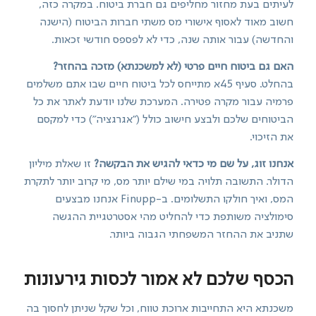
לעיתים בעת מחזור מחליפים גם חברת ביטוח. במקרה כזה,
חשוב מאוד לאסוף אישורי מס משתי חברות הביטוח (הישנה
והחדשה) עבור אותה שנה, כדי לא לפספס חודשי זכאות.
האם גם ביטוח חיים פרטי (לא למשכנתא) מזכה בהחזר?
בהחלט. סעיף 45א מתייחס לכל ביטוח חיים שבו אתם משלמים
פרמיה עבור מקרה פטירה. המערכת שלנו יודעת לאתר את כל
הביטוחים שלכם ולבצע חישוב כולל ("אגרגציה") כדי למקסם
את הזיכוי.
אנחנו זוג, על שם מי כדאי להגיש את הבקשה?
זו שאלת מיליון
הדולר. התשובה תלויה במי שילם יותר מס, מי קרוב יותר לתקרת
המס, ואיך חולקו התשלומים. ב-Finupp אנחנו מבצעים
סימולציה משותפת כדי להחליט מהי אסטרטגיית ההגשה
שתניב את ההחזר המשפחתי הגבוה ביותר.
הכסף שלכם לא אמור לכסות גירעונות
משכנתא היא התחייבות ארוכת טווח, וכל שקל שניתן לחסוך בה