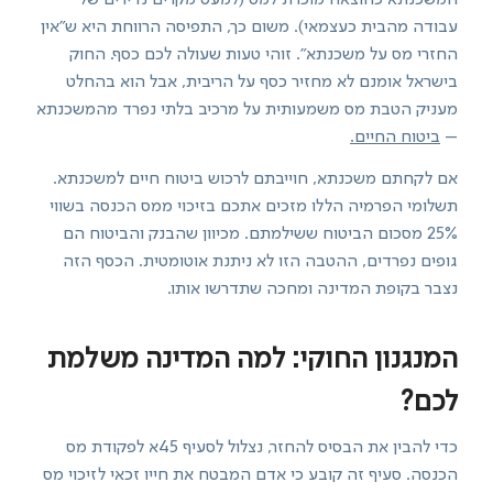
עבודה מהבית כעצמאי). משום כך, התפיסה הרווחת היא ש"אין
החזרי מס על משכנתא". זוהי טעות שעולה לכם כסף. החוק
בישראל אומנם לא מחזיר כסף על הריבית, אבל הוא בהחלט
מעניק הטבת מס משמעותית על מרכיב בלתי נפרד מהמשכנתא
–
ביטוח החיים.
אם לקחתם משכנתא, חוייבתם לרכוש ביטוח חיים למשכנתא.
תשלומי הפרמיה הללו מזכים אתכם בזיכוי ממס הכנסה בשווי
25% מסכום הביטוח ששילמתם. מכיוון שהבנק והביטוח הם
גופים נפרדים, ההטבה הזו לא ניתנת אוטומטית. הכסף הזה
נצבר בקופת המדינה ומחכה שתדרשו אותו.
המנגנון החוקי: למה המדינה משלמת
לכם?
כדי להבין את הבסיס להחזר, נצלול לסעיף 45א לפקודת מס
הכנסה. סעיף זה קובע כי אדם המבטח את חייו זכאי לזיכוי מס