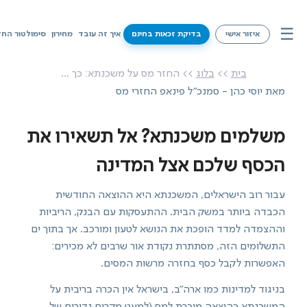
☰
איזור אישי
בדיקת זכאות בחינם
איך זה עובד
מחירון
סימולטור החז
איך זה עובד
בית
>>
בלוג
>> החזר מס על משכנתא: כך ...
מאת יוסי כהן - סמנכ"ל פינאפ החזרי מס
מחירון
סימולטור החזרי מס
משלמים משכנתא? אל תשאירו את
שירותים
הכסף שלכם אצל המדינה
מידע על זכאויות
עבור רוב הישראלים, המשכנתא היא ההוצאה החודשית
הכבדה ביותר במשק הבית. ההתעסקות עם הבנק, הריביות
צרו קשר
וההצמדה למדד הופכת את הנושא לטעון ומורכב. אך בתוך ים
התשלומים הזה, מסתתרת נקודת אור שרבים לא מכירים:
האפשרות לקבל כסף בחזרה מרשות המסים.
בדיקת זכאות בחינם
בניגוד למדינות כמו ארה"ב, בישראל אין הכרה בריבית על
איזור אישי
המשכנתא כהוצאה מוכרת למס (למעט מקרים נדירים של