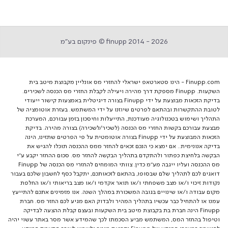
finupp 2014 - 2026 © פינקום בע״מ
Finupp.com - הינו סטארטאפ ישראלי להחזרי מס אונליין מקבוצת מיטב בית
השקעות. Finupp מספקת דרך מהירה ויעילה לקבלת החזרי מס הכנסה לשכירים.
בדיקת הזכאות מבוצעת על ידי Finupp בצורה דיגיטלית באמצעות קישור ייעודי
לטובת ההתקשרות ובהתאם לפרטים שיוזנו על ידי המשתמש. בעזרת אוטומציה של
התהליך ושימוש בטכנולוגיה מעודכנת, התייעלות וחיסכון בזמן עבורכם, המערכת
מבצעת עבורכם בקשות החזרי מס הכנסה (לשכיר/לשכירה) בצורה מהירה. בדיקת
הזכאות המבוצעת על ידי Finupp בצורה אוטומטית על פי הפרטים שתזינו, הינה
בדיקה אנונימית.. אם ימצא כי הנכם זכאים להחזר ממס ההכנסה תוכלו להגיש את
הבקשה בלחיצת כפתור ולהתקדם בתהליך הבקשה להחזר מס. סכום ההחזר יקבע ע"י
מס ההכנסה ועליו ייגבה מע"מ כדין. צוותי המומחים להחזרי מס הכנסה של Finupp
דואגים לכם לתהליך שלם שבסופו, בהתאם לזכאותכם, יתקבל כסף לחשבון שלכם בעבור
נקודות זיכוי ו/או מצב משפחתי ו/או תואר אקדמי ו/או מצב בריאותי ו/או החלפת
מקום עבודה ו/או שינויים בגובה המשכורת במהלך השנה. אנו מזמינים אתכם להתייעץ
עמנו או להתחיל כבר עכשיו בתהליך המהיר ולבדוק האם מגיע לכם החזר מס. חברת
Finupp הינה חברת בת בקבוצת מיטב בית השקעות ובעצם קבלת ההצעה לבדיקה
וטיפול בהחזר המס, המשתמש מביע הסכמתו לכך שהמידע אשר מסר באתר עשוי יהיה