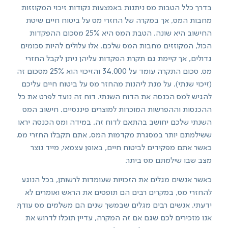
בדרך כלל הטבות מס ניתנות באמצעות נקודות זיכוי המקוזזות
מחבות המס, אך במקרה של החזרי מס על ביטוח חיים שיטת
החישוב היא שונה. הטבת המס היא 25% מסכום ההפקדות
הכול, המקוזזים מחבות המס שלכם. אלו עלולים להיות סכומים
גדולים, אך קיימת גם תקרת הפקדות עליהן ניתן לקבל החזרי
מס. סכום התקרה עומד על 34,000 והזיכוי הוא 25% מסכום זה
(זיכוי שנתי). על מנת ליהנות מהחזר מס על ביטוח חיים עליכם
להגיש למס הכנסה את הדוח השנתי. דוח זה נועד לפרט את כל
ההכנסות וההפרשות המוכרות למוצרים פיננסיים. חישוב המס
השנתי שלכם יחושב בהתאם לדוח זה. במידה ומס הכנסה יראו
ששילמתם יותר במסגרת מקדמות המס, אתם תקבלו החזרי מס.
כאשר אתם מפקידים לביטוח חיים, באופן עצמאי, מייד נוצר
מצב שבו שילמתם מס ביתר.
כאשר אנשים מגלים את הזכויות שעומדות לרשותן, בכל הנוגע
להחזרי מס, במקרים רבים הם תופסים את הראש ואומרים לא
ידעתי. אנשים רבים מגלים שבמשך שנים הם משלמים מס עודף.
אנו מזכירים לכם שגם אם זה המקרה, עדיין תוכלו לדרוש את