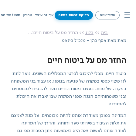
☰
איזור אישי
בדיקת זכאות בחינם
איך זה עובד
מחירון
סימולטור החז
איך זה עובד
בית
>>
בלוג
>> החזר מס על ביטוח חיים:...
מאת מאת אסף כהן - מנכ"ל פינאפ
מחירון
סימולטור החזרי מס
החזר מס על ביטוח חיים
שירותים
ביטוח חיים, מבלי להיכנס לפרטי המסלולים השונים, נועד לתת
לנו פיצוי כספי במקרה של פגיעה בגופנו, או עבור בני המשפחה
מידע על זכאויות
במקרה של מוות. בעצם ביטוח החיים נועד להבטיח למבוטחים
ובני משפחותיהם הגנה מפני המקרה שבו יאבדו את היכולת
צרו קשר
להתפרנס.
המדינה כמובן מעודדת אותנו להיות מבוטחים, על מנת לצמצם
בדיקת זכאות בחינם
את תלות הציבור בשירותי סעד ורווחה. והדרך של המדינה
לעודד אותנו לעשות זאת היא באמצעות מתן הטבות מס. גם
איזור אישי