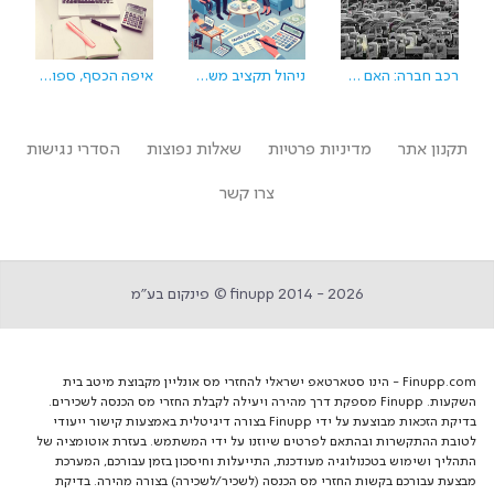
רכב חברה: האם משתלם להחזיק רכב חברה
ניהול תקציב משפחתי איך עושים את זה נכון בעידן המודרני
איפה הכסף, ספויילר – במס הכנסה
תקנון אתר
מדיניות פרטיות
שאלות נפוצות
הסדרי נגישות
צרו קשר
finupp 2014 - 2026 © פינקום בע״מ
Finupp.com - הינו סטארטאפ ישראלי להחזרי מס אונליין מקבוצת מיטב בית
השקעות. Finupp מספקת דרך מהירה ויעילה לקבלת החזרי מס הכנסה לשכירים.
בדיקת הזכאות מבוצעת על ידי Finupp בצורה דיגיטלית באמצעות קישור ייעודי
לטובת ההתקשרות ובהתאם לפרטים שיוזנו על ידי המשתמש. בעזרת אוטומציה של
התהליך ושימוש בטכנולוגיה מעודכנת, התייעלות וחיסכון בזמן עבורכם, המערכת
מבצעת עבורכם בקשות החזרי מס הכנסה (לשכיר/לשכירה) בצורה מהירה. בדיקת