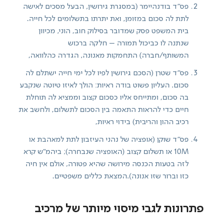
פס"ד בודנהיימר (במסגרת גירושין, הבעל מסכים לאישה
לתת לה סכום במזומן, ואת יתרתו בתשלומים לכל חייה.
בית המשפט פסק שמדובר בסילוק חוב, הוני, מכיוון
שנתנה לו כביכול תמורה – חלקה ברכוש
המשותף/חברה) התחמקות מאנונה, הגדרה כהלוואה,
פס"ד שטרן (הסכם גירושין לפיו לכל ימי חייה ישתלם לה
סכום. העליון פשוט בודה ראיות: הולך לאיזו טיוטה שנקבע
בה סכום, ומתייחס אליו כסכום קצוב וממציא לה תוחלת
חיים כדי להראות התאמה בין הסכום לתשלום, ולחשב את
רכיב ההון והריבית) בידוי ראיות,
פס"ד שוקן (אופציה של נהני העיזבון לתת למאהבת או
10M או תשלום קצוב (האופציה שנבחרה); ביהמ"ש קרא
לזה בטעות הכנסה מירושה שהיא פטורה, אולם אין חיה
כזו וברור שזו אנונה).המצאת כללים משפטיים.
פתרונות לגבי מיסוי מיותר של מרכיב