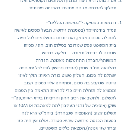
אם הכוונה היא ליצור מנגנון תשלומים תקופתיים ואלו
תחליף להכנסה אז הם ייחשבו כהכנסה פירותית
דוגמאות בפסיקה ל"גמישות הכללים"-
פס"ד בודנהיימר (במסגרת גירושין, הבעל מסכים לאישה
לתת לה סכום במזומן, ואת יתרתו בתשלומים לכל חייה.
בית המשפט פסק שמדובר בסילוק חוב, הוני, מכיוון
שנתנה לו כביכול תמורה – חלקה ברכוש
המשותף/חברה) התחמקות מאנונה, הגדרה
כהלוואה,פס"ד שטרן (הסכם גירושין לפיו לכל ימי חייה
ישתלם לה סכום. העליון פשוט בודה ראיות: הולך לאיזו
טיוטה שנקבע בה סכום, ומתייחס אליו כסכום קצוב
וממציא לה תוחלת חיים כדי להראות התאמה בין הסכום
לתשלום, ולחשב את רכיב ההון והריבית) בידוי ראיות,פס"ד
שוקן (אופציה של נהני העיזבון לתת למאהבת או 10M או
תשלום קצוב (האופציה שנבחרה); ביהמ"ש קרא לזה
בטעות הכנסה מירושה שהיא פטורה, אולם אין חיה כזו
וברור שזו אנונה).המצאת כללים משפטיים.