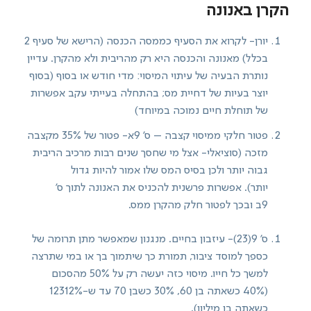
הקרן באנונה
יורן- לקרוא את הסעיף כממסה הכנסה (הרישא של סעיף 2
בכלל) מאנונה והכנסה היא רק מהריבית ולא מהקרן. עדיין
נותרת הבעיה של עיתוי המיסוי: מדי חודש או בסוף (בסוף
יוצר בעיות של דחיית מס; בהתחלה בעייתי עקב אפשרות
של תוחלת חיים נמוכה במיוחד)
פטור חלקי ממיסוי קצבה – ס' 9א- פטור של 35% מקצבה
מזכה (סוציאלי- אצל מי שחסך שנים רבות מרכיב הריבית
גבוה יותר ולכן בסיס המס שלו אמור להיות גדול
יותר). אפשרות פרשנית להכניס את האנונה לתוך ס'
9ב ובכך לפטור חלק מהקרן ממס.
ס' 9(23)- עיזבון בחיים. מנגנון שמאפשר מתן תרומה של
כספך למוסד ציבור, תמורת כך שיתמוך בך או במי שתרצה
למשך כל חייו. מיסוי כזה יעשה רק על 50% מהסכום
(40% כשאתה בן 60, 30% כשבן 70 עד ש-12312%
כשאתה בן מיליון).