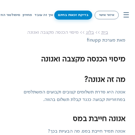
☰
איזור אישי
בדיקת זכאות בחינם
איך זה עובד
מחירון
סימולטור החז
איך זה עובד
בית
>>
בלוג
>> מיסוי הכנסה מקצבה ואנונה
מאת מערכת finupp
מחירון
סימולטור החזרי מס
מיסוי הכנסה מקצבה ואנונה
שירותים
מה זה אנונה?
מידע על זכאויות
אנונה היא סדרת תשלומים קצובים וקבועים המשתלמים
במחזוריות קבועה כנגד קבלת תשלום בהווה.
צרו קשר
בדיקת זכאות בחינם
אנונה חייבת במס
אנונה תמיד חייבת במס. מה הבעיות בכך?
איזור אישי