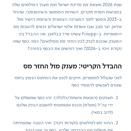
שנת 2026 מוצאת את מדינת ישראל ואת מערך המילואים שלה
במציאות חסרת תקדים. השירות הממושך והאינטנסיבי, שהחל
ב-2023 ונמשך לתוך המערכה הצפונית והעימות הישיר מול
איראן, יצר מצב שבו עשרות אלפי ישראלים זכאים להטבות מס
היסטוריות. ב-Finupp עשינו סדר בבלאגן: מה ההבדל בין
המענק שנכנס לבנק לבין החזר מס ממילואים? כמה כסף שווה
נקודת זיכוי ב-2026? ואיך דורשים את הכסף בחזרה?
ההבדל הקריטי: מענק מול החזר מס
לפני שנצלול למספרים, חייבים לנפץ את המיתוס הנפוץ ביותר
שגורם לאנשים להפסיד כסף:
מענקים (הוצאות אישיות/כלכלה): זהו כסף שמשולם על
ידי צה"ל (מופ"ת) ונכנס אוטומטית לחשבון הבנק שלכם
(לרוב במאי).
החזר מס למילואים (נקודות זיכוי): זוהי הטבה שמפחיתה
את תשלום מס ההכנסה שלכם. כסף זה אינו נכנס