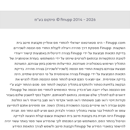
finupp 2014 - 2026 © פינקום בע״מ
Finupp.com - הינו סטארטאפ ישראלי להחזרי מס אונליין מקבוצת מיטב בית
השקעות. Finupp מספקת דרך מהירה ויעילה לקבלת החזרי מס הכנסה לשכירים.
בדיקת הזכאות מבוצעת על ידי Finupp בצורה דיגיטלית באמצעות קישור ייעודי
לטובת ההתקשרות ובהתאם לפרטים שיוזנו על ידי המשתמש. בעזרת אוטומציה של
התהליך ושימוש בטכנולוגיה מעודכנת, התייעלות וחיסכון בזמן עבורכם, המערכת
מבצעת עבורכם בקשות החזרי מס הכנסה (לשכיר/לשכירה) בצורה מהירה. בדיקת
הזכאות המבוצעת על ידי Finupp בצורה אוטומטית על פי הפרטים שתזינו, הינה
בדיקה אנונימית.. אם ימצא כי הנכם זכאים להחזר ממס ההכנסה תוכלו להגיש את
הבקשה בלחיצת כפתור ולהתקדם בתהליך הבקשה להחזר מס. סכום ההחזר יקבע ע"י
מס ההכנסה ועליו ייגבה מע"מ כדין. צוותי המומחים להחזרי מס הכנסה של Finupp
דואגים לכם לתהליך שלם שבסופו, בהתאם לזכאותכם, יתקבל כסף לחשבון שלכם בעבור
נקודות זיכוי ו/או מצב משפחתי ו/או תואר אקדמי ו/או מצב בריאותי ו/או החלפת
מקום עבודה ו/או שינויים בגובה המשכורת במהלך השנה. אנו מזמינים אתכם להתייעץ
עמנו או להתחיל כבר עכשיו בתהליך המהיר ולבדוק האם מגיע לכם החזר מס. חברת
Finupp הינה חברת בת בקבוצת מיטב בית השקעות ובעצם קבלת ההצעה לבדיקה
וטיפול בהחזר המס, המשתמש מביע הסכמתו לכך שהמידע אשר מסר באתר עשוי יהיה
להישמר במאגרי המידע של Finupp וקבוצת מיטב ולשמש לצורך התאמת המידע