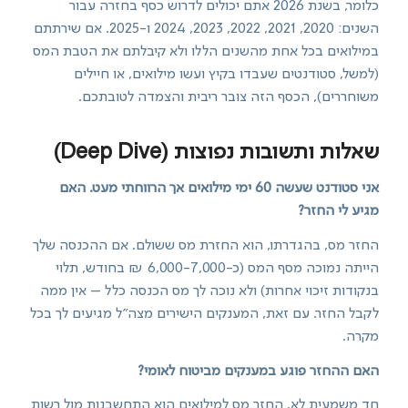
כלומר, בשנת 2026 אתם יכולים לדרוש כסף בחזרה עבור
השנים: 2020, 2021, 2022, 2023, 2024 ו-2025. אם שירתתם
במילואים בכל אחת מהשנים הללו ולא קיבלתם את הטבת המס
(למשל, סטודנטים שעבדו בקיץ ועשו מילואים, או חיילים
משוחררים), הכסף הזה צובר ריבית והצמדה לטובתכם.
שאלות ותשובות נפוצות (Deep Dive)
אני סטודנט שעשה 60 ימי מילואים אך הרווחתי מעט. האם
מגיע לי החזר?
החזר מס, בהגדרתו, הוא החזרת מס ששולם. אם ההכנסה שלך
הייתה נמוכה מסף המס (כ-6,000-7,000 ₪ בחודש, תלוי
בנקודות זיכוי אחרות) ולא נוכה לך מס הכנסה כלל – אין ממה
לקבל החזר. עם זאת, המענקים הישירים מצה"ל מגיעים לך בכל
מקרה.
האם ההחזר פוגע במענקים מביטוח לאומי?
חד משמעית לא. החזר מס למילואים הוא התחשבנות מול רשות