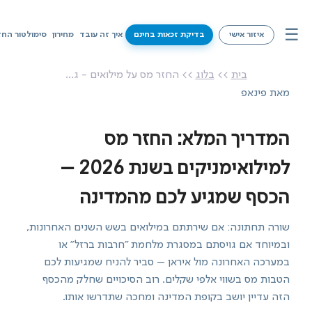
☰
איזור אישי
בדיקת זכאות בחינם
איך זה עובד
מחירון
סימולטור החז
איך זה עובד
בית
>>
בלוג
>> החזר מס על מילואים - ג...
מאת פינאפ
מחירון
סימולטור החזרי מס
המדריך המלא: החזר מס
שירותים
למילואימניקים בשנת 2026 –
הכסף שמגיע לכם מהמדינה
מידע על זכאויות
שורה תחתונה: אם שירתתם במילואים בשש השנים האחרונות,
צרו קשר
ובמיוחד אם גויסתם במסגרת מלחמת "חרבות ברזל" או
במערכה האחרונה מול איראן – סביר להניח שמגיעות לכם
בדיקת זכאות בחינם
הטבות מס בשווי אלפי שקלים. רוב הסיכויים שחלק מהכסף
הזה עדיין יושב בקופת המדינה ומחכה שתדרשו אותו.
איזור אישי